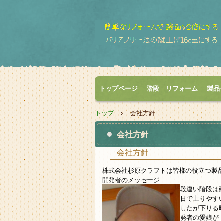
トップページ
階段 リフォーム
製品
トップ
›
会社方針
会社方針
会社方針
株式会社杉原クラフトは皆様の役立つ製
開発者のメッセージ
段違い階段は
日で上りやす
したが下りる
発者の愛娘が