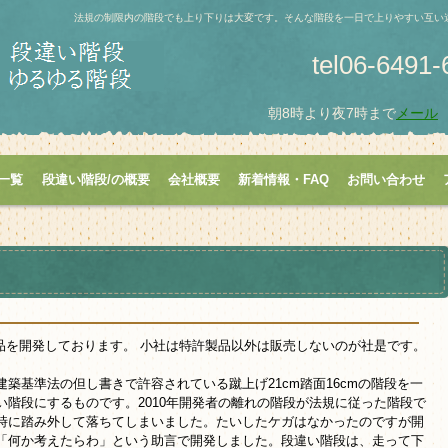
法規の制限内の階段でも上り下りは大変です。そんな階段を一日で上りやすい互い
tel06-6491
朝8時より夜7時まで
メール
一覧
段違い階段/の概要
会社概要
新着情報・FAQ
お問い合わせ
品を開発しております。 小社は特許製品以外は販売しないのが社是です。
建築基準法の但し書きで許容されている蹴上げ21cm踏面16cmの階段を一
い階段にするものです。2010年開発者の離れの階段が法規に従った階段で
時に踏み外して落ちてしまいました。たいしたケガはなかったのですが開
「何か考えたらわ」という助言で開発しました。段違い階段は、走って下