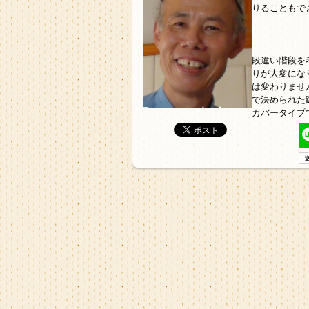
りることもで
段違い階段を
りが大変にな
は変わりませ
で決められた
カバータイプ