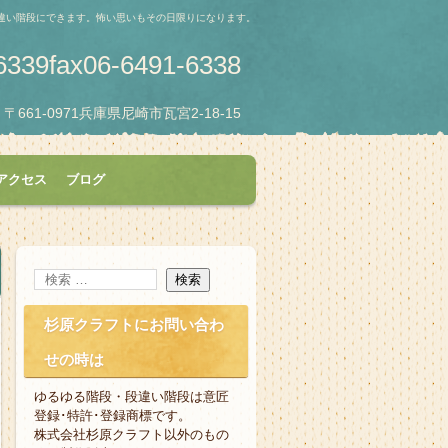
違い階段にできます。怖い思いもその日限りになります。
-6339fax06-6491-6338
〒661-0971兵庫県尼崎市瓦宮2-18-15
アクセス
ブログ
杉原クラフトにお問い合わ
せの時は
ゆるゆる階段・段違い階段は意匠
登録･特許･登録商標です。
株式会社杉原クラフト以外のもの