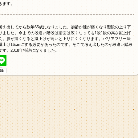
きます。
考え出してから数年65歳になりました。加齢か膝が痛くなり階段の上り下
りました。今までの段違い階段は踏面は広くなっても1段1段の高さ蹴上げ
ん。膝が痛くなると蹴上げが高いと上りにくくなります。バリアフリー法
蹴上げ16cmにする必要があったのです。そこで考え出したのが段違い階段
です。2018年特許になりました。