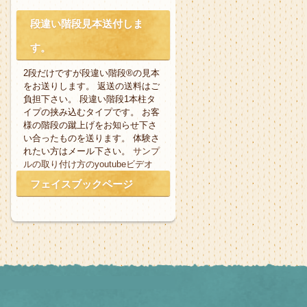
段違い階段見本送付しま
す。
2段だけですが段違い階段®の見本
をお送りします。 返送の送料はご
負担下さい。 段違い階段1本柱タ
イプの挟み込むタイプです。 お客
様の階段の蹴上げをお知らせ下さ
い合ったものを送ります。 体験さ
れたい方はメール下さい。
サンプ
ルの取り付け方のyoutubeビデオ
フェイスブックページ