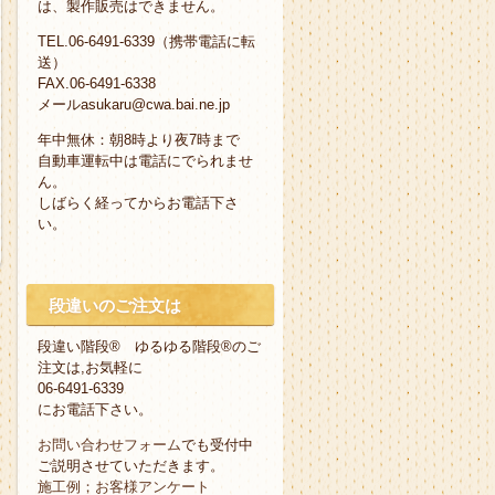
は、製作販売はできません。
TEL.06-6491-6339（携帯電話に転
送）
FAX.06-6491-6338
メールasukaru@cwa.bai.ne.jp
年中無休：朝8時より夜7時まで
自動車運転中は電話にでられませ
ん。
しばらく経ってからお電話下さ
い。
段違いのご注文は
段違い階段® ゆるゆる階段®のご
注文は,お気軽に
06-6491-6339
にお電話下さい。
お問い合わせフォーム
でも受付中
ご説明させていただきます。
施工例；お客様アンケート