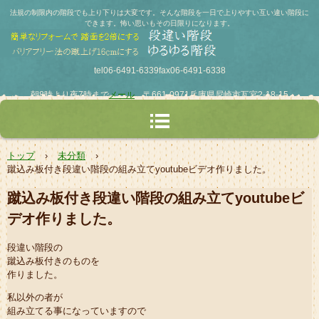
法規の制限内の階段でも上り下りは大変です。そんな階段を一日で上りやすい互い違い階段に
できます。怖い思いもその日限りになります。
tel06-6491-6339fax06-6491-6338
朝8時より夜7時まで
メール
〒661-0971兵庫県尼崎市瓦宮2-18-15
トップ
›
未分類
›
蹴込み板付き段違い階段の組み立てyoutubeビデオ作りました。
蹴込み板付き段違い階段の組み立てyoutubeビ
デオ作りました。
段違い階段の
蹴込み板付きのものを
作りました。
私以外の者が
組み立てる事になっていますので