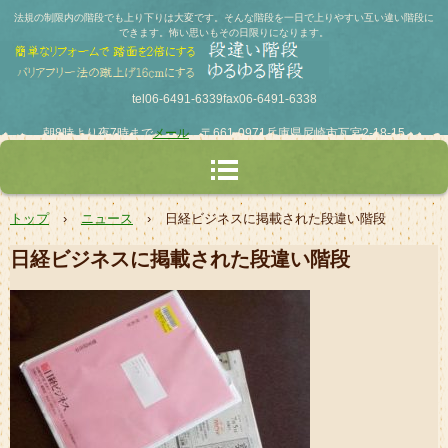
法規の制限内の階段でも上り下りは大変です。そんな階段を一日で上りやすい互い違い階段に
できます。怖い思いもその日限りになります。
tel06-6491-6339fax06-6491-6338
朝8時より夜7時まで
メール
〒661-0971兵庫県尼崎市瓦宮2-18-15
トップ
›
ニュース
›
日経ビジネスに掲載された段違い階段
日経ビジネスに掲載された段違い階段