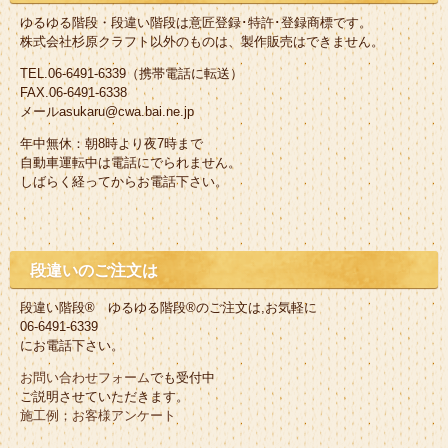
ゆるゆる階段・段違い階段は意匠登録･特許･登録商標です。
株式会社杉原クラフト以外のものは、製作販売はできません。
TEL.06-6491-6339（携帯電話に転送）
FAX.06-6491-6338
メールasukaru@cwa.bai.ne.jp
年中無休：朝8時より夜7時まで
自動車運転中は電話にでられません。
しばらく経ってからお電話下さい。
段違いのご注文は
段違い階段® ゆるゆる階段®のご注文は,お気軽に
06-6491-6339
にお電話下さい。
お問い合わせフォーム
でも受付中
ご説明させていただきます。
施工例；お客様アンケート